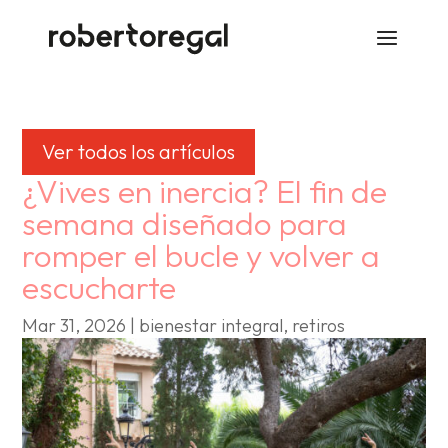
Ver todos los artículos
¿Vives en inercia? El fin de
semana diseñado para
romper el bucle y volver a
escucharte
Mar 31, 2026
|
bienestar integral
,
retiros