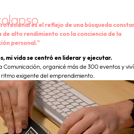
colapso
rofesional es el reflejo de una búsqueda constan
a de alto rendimiento con la conciencia de la
ión personal."
, mi vida se centró en liderar y ejecutar.
a Comunicación, organicé más de 300 eventos y viv
l ritmo exigente del emprendimiento.