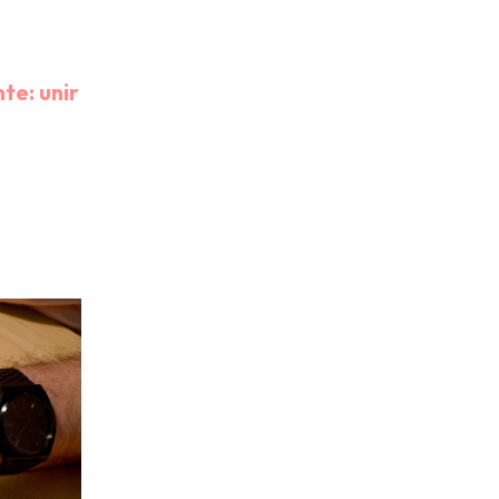
te: unir
í