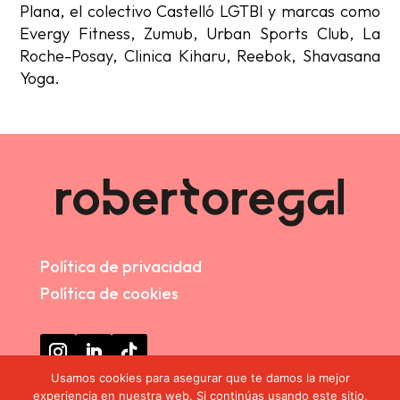
Plana, el colectivo Castelló LGTBI y marcas como
Evergy Fitness, Zumub, Urban Sports Club, La
Roche-Posay, Clinica Kiharu, Reebok, Shavasana
Yoga.
Política de privacidad
Política de cookies
Usamos cookies para asegurar que te damos la mejor
info@robertoregal.com

experiencia en nuestra web. Si continúas usando este sitio,